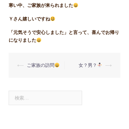
寒い中、ご家族が来られました
Ｙさん嬉しいですね
「元気そうで安心しました」と言って、喜んでお帰り
になりました
⟵
ご家族の訪問
女？男？
⟶
投
稿
ナ
ビ
検
ゲ
索:
ー
シ
ョ