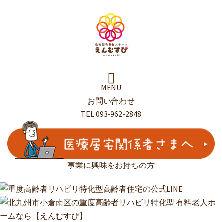
コ
ン
テ
ン
ツ
へ
ス
MENU
キ
お問い合わせ
ッ
TEL 093-962-2848
プ
事業に興味をお持ちの方