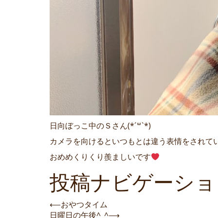
日向ぼっこ中のＳさん(*´꒳`*)
カメラを向けるといつもとは違う表情をされて
おめめくりくり羨ましいです
投稿ナビゲーショ
⟵
おやつタイム
日曜日の午後^_^
⟶